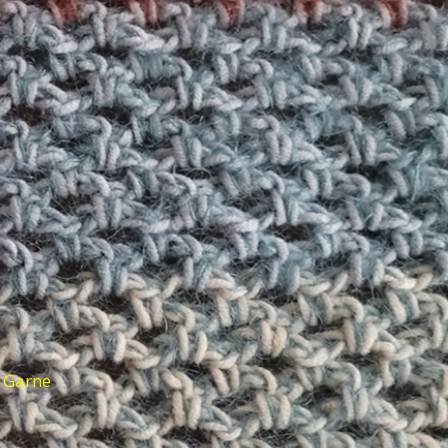
d Garne