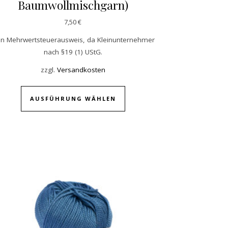
Baumwollmischgarn)
,00 €.
7,50
€
in Mehrwertsteuerausweis, da Kleinunternehmer
nach §19 (1) UStG.
zzgl.
Versandkosten
Dieses Produkt weist mehrer
AUSFÜHRUNG WÄHLEN