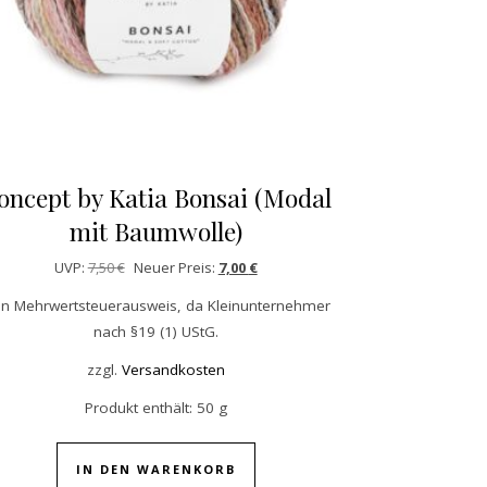
oncept by Katia Bonsai (Modal
mit Baumwolle)
Ursprünglicher Preis war: 7,50 €
Aktueller Preis ist: 7,00 €.
UVP:
7,50
€
Neuer Preis:
7,00
€
in Mehrwertsteuerausweis, da Kleinunternehmer
nach §19 (1) UStG.
zzgl.
Versandkosten
Produkt enthält: 50
g
IN DEN WARENKORB