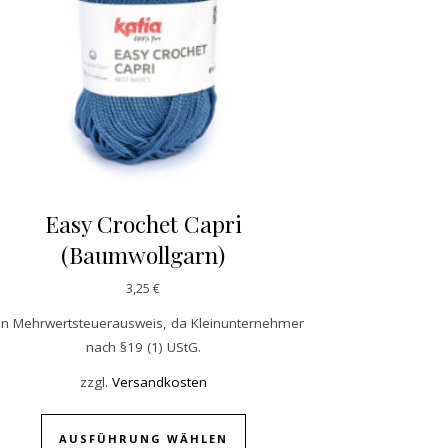
Easy Crochet Capri
(Baumwollgarn)
3,25
€
in Mehrwertsteuerausweis, da Kleinunternehmer
nach §19 (1) UStG.
zzgl.
Versandkosten
Dieses Produkt weist mehrer
AUSFÜHRUNG WÄHLEN