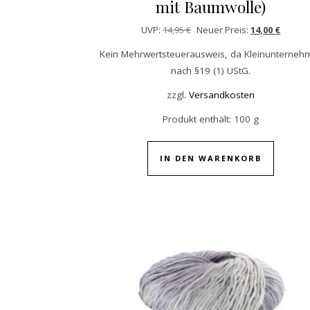
mit Baumwolle)
Ursprünglicher Preis war: 1
Aktuelle
UVP:
14,95
€
Neuer Preis:
14,00
€
Kein Mehrwertsteuerausweis, da Kleinunterneh
nach §19 (1) UStG.
zzgl.
Versandkosten
Produkt enthält: 100
g
IN DEN WARENKORB