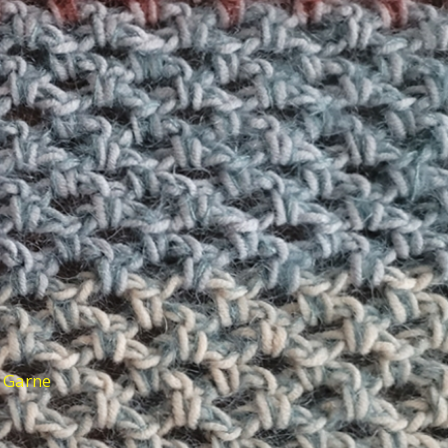
d Garne