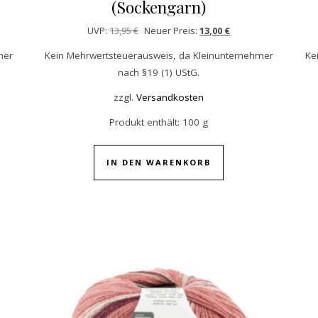
(Sockengarn)
4,95 €
r Preis ist: 14,00 €.
Ursprünglicher Preis war: 13,95 €
Aktueller Preis ist: 13
UVP:
13,95
€
Neuer Preis:
13,00
€
mer
Kein Mehrwertsteuerausweis, da Kleinunternehmer
Ke
nach §19 (1) UStG.
zzgl.
Versandkosten
Produkt enthält: 100
g
IN DEN WARENKORB