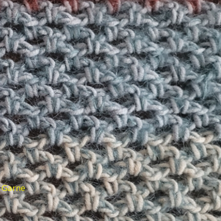
d Garne