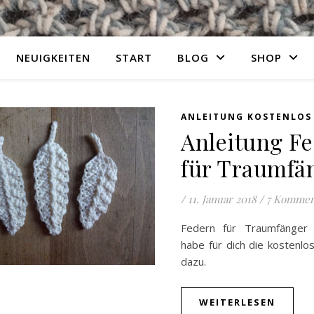
NEUIGKEITEN
START
BLOG
SHOP
ANLEITUNG KOSTENLOS
Anleitung F
für Traumfä
/
11. Januar 2018
/
7 Kommen
Federn für Traumfänger h
habe für dich die kostenlo
dazu.
WEITERLESEN