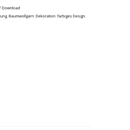
F Download
tung
,
Baumwollgarn
,
Dekoration
,
farbiges Design
,