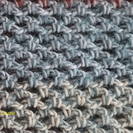
d Garne