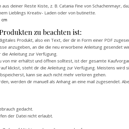
us deiner Reste Kiste, z. B. Catania Fine von Schachenmayr, daz
nem Lieblings Kreativ- Laden oder von butinette.
8 cm
Produkten zu beachten ist:
 digitales Produkt, also ein Text, der dir in Form einer PDF zugese
resse anzugeben, an die die neu erworbene Anleitung gesendet wi
 die Anleitung zur Verfügung.
du von mir erhältst und öffnen solltest, ist der gesamte Kaufvor
rauf klickst, steht dir die Anleitung zur Verfügung. Meistens wird 
bspeicherst, kann sie auch nicht mehr verloren gehen.
den, werden dir manuell als Anhang an eine mail zugesendet. Ab
gebrauch gedacht.
en der Datei nicht erlaubt.