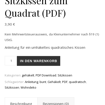
Sitzkissen zum
Quadrat (PDF)
3,90
€
Kein Mehrwertsteuerausweis, da Kleinunternehmer nach §19 (1)
UStG.
Anleitung für ein umhäkeltes quadratisches Kissen
Sitzkissen zum Quadrat (PDF) Menge
IN DEN WARENKORB
Kategorien:
gehäkelt
,
PDF Download
,
Sitzkissen
Schlagwörter:
Anleitung
,
bunt
,
Gehäkelt
,
PDF
,
quadratisch
,
Sitzkissen
,
Wohndeko
Beschreibung
Rezensionen (0)