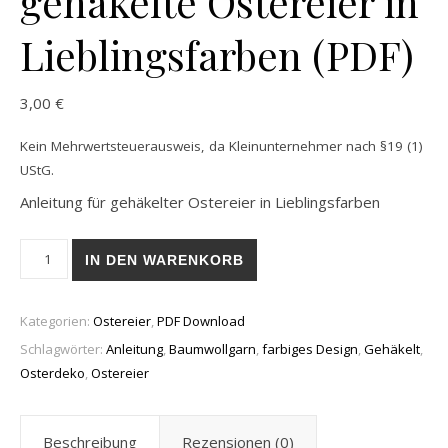
gehäkelte Ostereier in
Lieblingsfarben (PDF)
3,00
€
Kein Mehrwertsteuerausweis, da Kleinunternehmer nach §19 (1)
UStG.
Anleitung für gehäkelter Ostereier in Lieblingsfarben
gehäkelte Ostereier in Lieblingsfarben (PDF) Menge
IN DEN WARENKORB
Kategorien:
Ostereier
,
PDF Download
Schlagwörter:
Anleitung
,
Baumwollgarn
,
farbiges Design
,
Gehäkelt
,
Osterdeko
,
Ostereier
Beschreibung
Rezensionen (0)