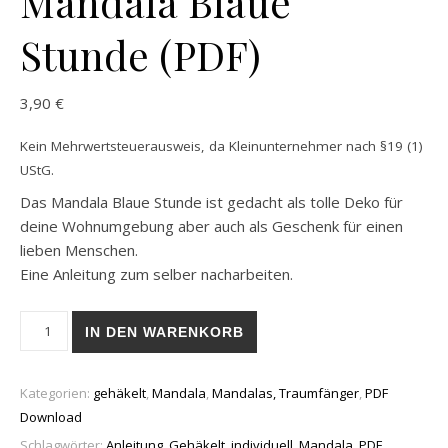
Mandala Blaue
Stunde (PDF)
3,90
€
Kein Mehrwertsteuerausweis, da Kleinunternehmer nach §19 (1)
UStG.
Das Mandala Blaue Stunde ist gedacht als tolle Deko für
deine Wohnumgebung aber auch als Geschenk für einen
lieben Menschen.
Eine Anleitung zum selber nacharbeiten.
Mandala Blaue Stunde (PDF) Menge
IN DEN WARENKORB
Kategorien:
gehäkelt
,
Mandala
,
Mandalas, Traumfänger
,
PDF
Download
Schlagwörter:
Anleitung
,
Gehäkelt
,
individuell
,
Mandala
,
PDF
,