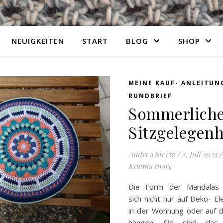
NEUIGKEITEN
START
BLOG
SHOP
MEINE KAUF- ANLEITUN
RUNDBRIEF
Sommerlich
Sitzgelegenh
Andrea Stertz
/
2. Juli 2023
/
Kommentare
Die Form der Mandalas 
sich nicht nur auf Deko- E
in der Wohnung oder auf 
hängen. Sie sind das 