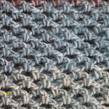
d Garne