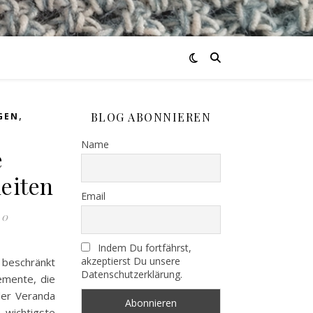
,
BLOG ABONNIEREN
GEN
Name
e
eiten
Email
0
Indem Du fortfährst,
akzeptierst Du unsere
beschränkt
Datenschutzerklärung.
lemente, die
der Veranda
wichtigste