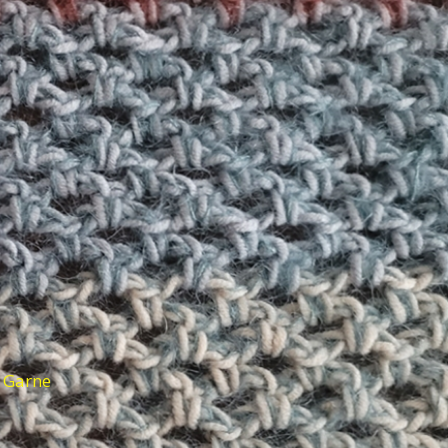
d Garne