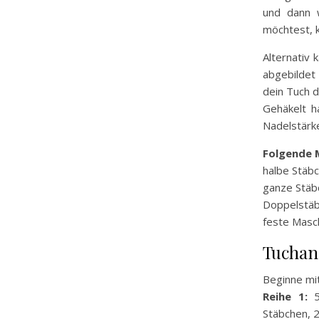
und dann w
möchtest, k
Alternativ
abgebildet
dein Tuch 
Gehäkelt h
Nadelstärk
Folgende 
halbe Stäb
ganze Stäb
Doppelstä
feste Masc
Tuchan
Beginne mit
Reihe 1:
5 
Stäbchen, 