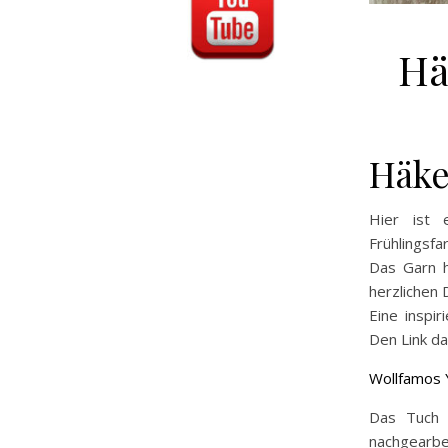
Hä
Häke
Hier ist 
Frühlingsfa
Das Garn h
herzlichen 
Eine inspi
Den Link da
Wollfamos 
Das Tuch i
nachgearbe