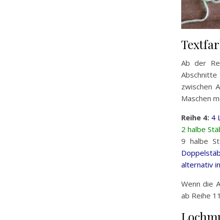
Textfa
Ab der Rei
Abschnitte
zwischen A
Maschen m
Reihe 4:
4 
2 halbe St
9 halbe S
Doppelstäb
alternativ 
Wenn die A
ab Reihe 1
Lochmu