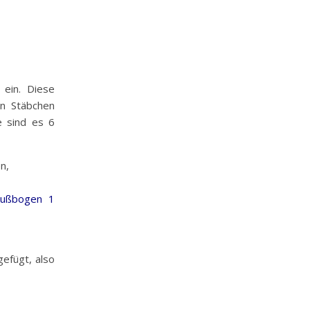
 ein. Diese
en Stäbchen
e sind es 6
n,
lußbogen 1
efügt, also