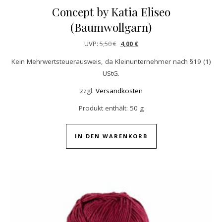
Concept by Katia Eliseo
(Baumwollgarn)
Ursprünglicher Preis war: 5,50 €
Aktueller Preis ist: 4,00 €.
UVP:
5,50
€
4,00
€
Kein Mehrwertsteuerausweis, da Kleinunternehmer nach §19 (1)
UStG.
zzgl.
Versandkosten
Produkt enthält: 50
g
IN DEN WARENKORB