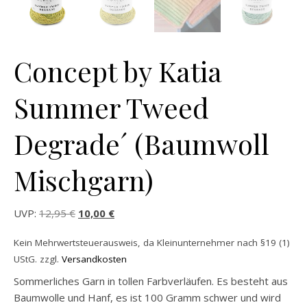
Concept by Katia
Summer Tweed
Degrade´ (Baumwoll
Mischgarn)
Ursprünglicher Preis war: 12,95 €
Aktueller Preis ist: 10,00 €.
UVP:
12,95
€
10,00
€
Kein Mehrwertsteuerausweis, da Kleinunternehmer nach §19 (1)
UStG.
zzgl.
Versandkosten
Sommerliches Garn in tollen Farbverläufen. Es besteht aus
Baumwolle und Hanf, es ist 100 Gramm schwer und wird