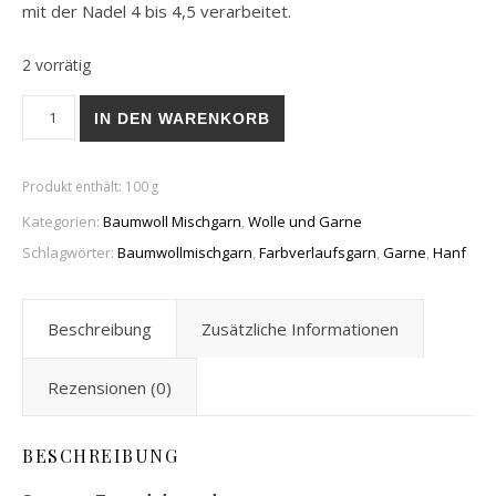
mit der Nadel 4 bis 4,5 verarbeitet.
2 vorrätig
Concept by Katia Summer Tweed Degrade´ (Baumwoll Mischg
IN DEN WARENKORB
Produkt enthält: 100
g
Kategorien:
Baumwoll Mischgarn
,
Wolle und Garne
Schlagwörter:
Baumwollmischgarn
,
Farbverlaufsgarn
,
Garne
,
Hanf
Beschreibung
Zusätzliche Informationen
Rezensionen (0)
BESCHREIBUNG