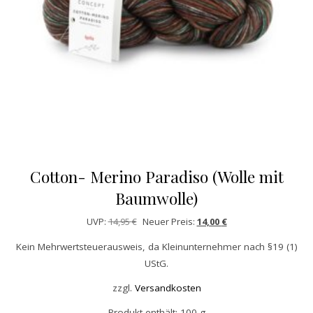
Cotton- Merino Paradiso (Wolle mit
Baumwolle)
Ursprünglicher Preis war: 14,95 €
Aktueller Preis ist: 14
UVP:
14,95
€
Neuer Preis:
14,00
€
Kein Mehrwertsteuerausweis, da Kleinunternehmer nach §19 (1)
UStG.
zzgl.
Versandkosten
Produkt enthält: 100
g