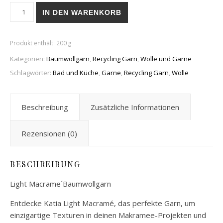
Light Macrame´ (Baumwollgarn) Menge
IN DEN WARENKORB
Produkt enthält: 200
g
Kategorien:
Baumwollgarn
,
Recycling Garn
,
Wolle und Garne
Schlagwörter:
Bad und Küche
,
Garne
,
Recycling Garn
,
Wolle
Beschreibung
Zusätzliche Informationen
Rezensionen (0)
BESCHREIBUNG
Light Macrame´Baumwollgarn
Entdecke Katia Light Macramé, das perfekte Garn, um
einzigartige Texturen in deinen Makramee-Projekten und