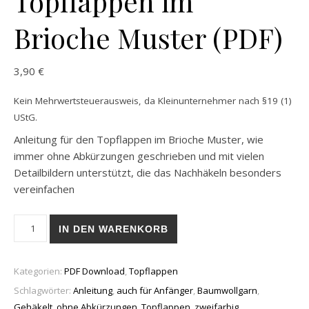
Topflappen im
Brioche Muster (PDF)
3,90
€
Kein Mehrwertsteuerausweis, da Kleinunternehmer nach §19 (1)
UStG.
Anleitung für den Topflappen im Brioche Muster, wie
immer ohne Abkürzungen geschrieben und mit vielen
Detailbildern unterstützt, die das Nachhäkeln besonders
vereinfachen
Topflappen im Brioche Muster (PDF) Menge
IN DEN WARENKORB
Kategorien:
PDF Download
,
Topflappen
Schlagwörter:
Anleitung
,
auch für Anfänger
,
Baumwollgarn
,
Gehäkelt
,
ohne Abkürzungen
,
Topflappen
,
zweifarbig