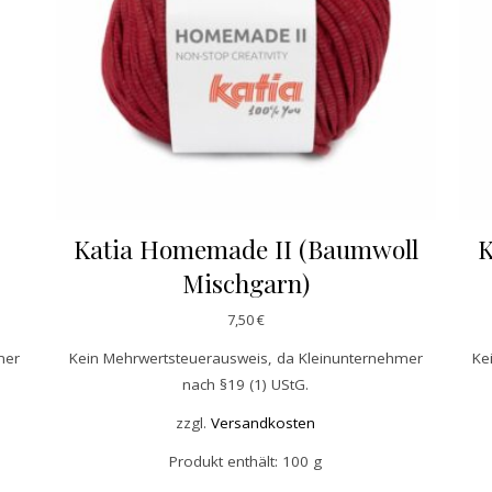
Katia Homemade II (Baumwoll
K
Mischgarn)
7,50
€
mer
Kein Mehrwertsteuerausweis, da Kleinunternehmer
Ke
nach §19 (1) UStG.
zzgl.
Versandkosten
s Produkt weist mehrere Varianten auf. Die Optionen können auf
Produkt enthält: 100
g