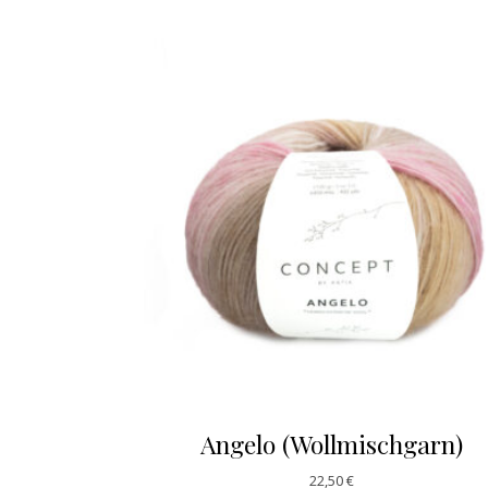
Angelo (Wollmischgarn)
22,50
€