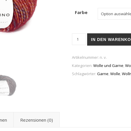
Farbe
Cotton Merino Tones (Wolle
IN DEN WARENK
Artikelnummer:
n. v.
Kategorien:
Wolle und Garne
,
Wo
Schlagwörter:
Garne
,
Wolle
,
Woll
onen
Rezensionen (0)