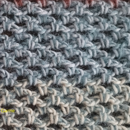
d Garne