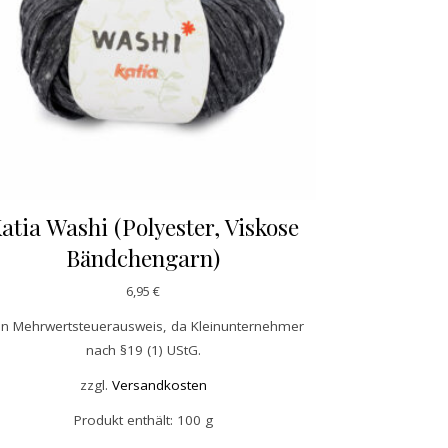
atia Washi (Polyester, Viskose
Bändchengarn)
6,95
€
in Mehrwertsteuerausweis, da Kleinunternehmer
nach §19 (1) UStG.
zzgl.
Versandkosten
 der Produktseite gewählt werden
Produkt enthält: 100
g