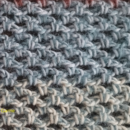
d Garne