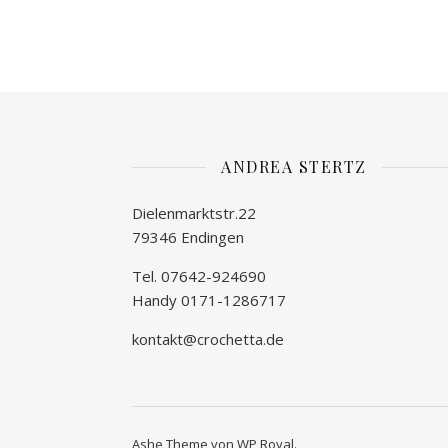
ANDREA STERTZ
Dielenmarktstr.22
79346 Endingen
Tel. 07642-924690
Handy 0171-1286717
kontakt@crochetta.de
Ashe Theme von
WP Royal
.