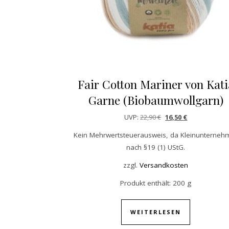
Fair Cotton Mariner von Kati
Garne (Biobaumwollgarn)
Ursprünglicher Preis 
Aktueller Preis
UVP:
22,90
€
16,50
€
Kein Mehrwertsteuerausweis, da Kleinunterneh
nach §19 (1) UStG.
zzgl.
Versandkosten
Produkt enthält: 200
g
WEITERLESEN