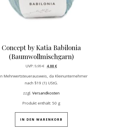
Concept by Katia Babilonia
(Baumwollmischgarn)
Ursprünglicher Preis war: 5,95 €
Aktueller Preis ist: 4,00 €.
UVP:
5,95
€
4,00
€
in Mehrwertsteuerausweis, da Kleinunternehmer
nach §19 (1) UStG.
zzgl.
Versandkosten
Produkt enthält: 50
g
IN DEN WARENKORB