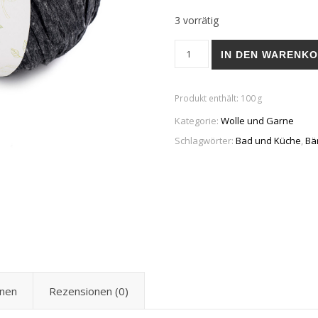
3 vorrätig
Katia Washi (Polyester, Vis
IN DEN WARENK
Produkt enthält: 100
g
Kategorie:
Wolle und Garne
Schlagwörter:
Bad und Küche
,
Bä
onen
Rezensionen (0)