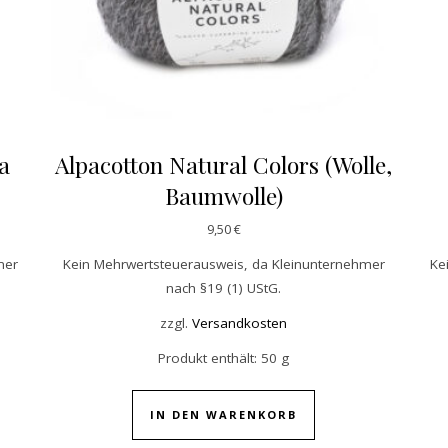
a
Alpacotton Natural Colors (Wolle,
Baumwolle)
war: 22,90 €
 ist: 16,50 €.
9,50
€
mer
Kein Mehrwertsteuerausweis, da Kleinunternehmer
Ke
nach §19 (1) UStG.
zzgl.
Versandkosten
Produkt enthält: 50
g
IN DEN WARENKORB