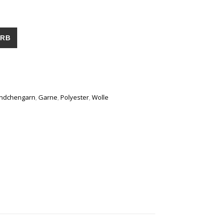
kose Bändchengarn) Menge
ORB
ndchengarn
,
Garne
,
Polyester
,
Wolle