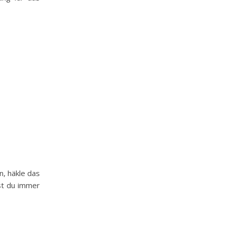
n, häkle das
st du immer