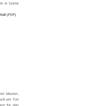
ön in Szene
Wall (PDF)
ner Muster,
auch um Ton
ung für das