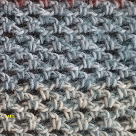
d Garne